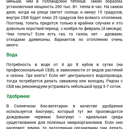
меньше, чем в голландской теплице. Таким образом,
установочная мощность 200 тыс. Вт. тепла в час. На самом
деле, когда на улице светит солнце, и минус 15 градусов,
внутри СБВ будет плюс 25 градусов без всякого отопления.
Поэтому, топить придется только в крайних случаях и это
довольно короткий период: с ноября по февраль (4 месяца).
Чем топить? Если есть газ, то газом, нет - дровами,
отходами древесины. Вариантов по отоплению очень
много.
Вода
Потребность в воде от 4 до 8 кубов в сутки (на
профессиональный СБВ), в зависимости от видов растений
и сезона. Где взять? Если нет центрального водопровода,
тогда потребуется делать скважину или колодец. Рядом с
СБВ мы рекомендуем устраивать небольшой пруд 5-7 соток.
Удобрение
В Солнечном био-вегетарии в качестве удобрения
используется биогумус, который тут же производится
дождевыми червями. Биогумус – идеальная среда
существования для полезных микроорганизмов. Если они
населяют землю, то патогенным организмам там делать