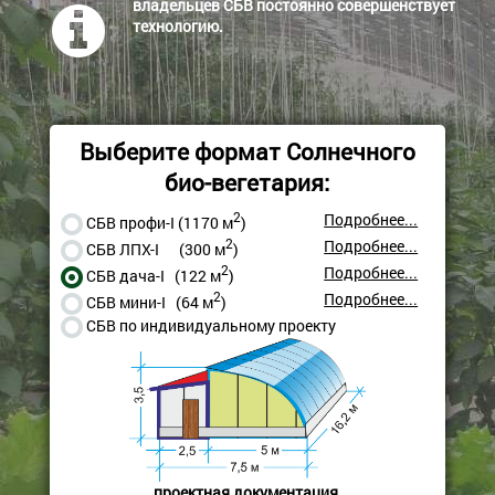
владельцев СБВ постоянно совершенствует
технологию.
Выберите формат Солнечного
био-вегетария:
2
Подробнее...
СБВ профи-I (1170 м
)
2
Подробнее...
СБВ ЛПХ-I (300 м
)
2
Подробнее...
СБВ дача-I (122 м
)
2
Подробнее...
СБВ мини-I (64 м
)
СБВ по индивидуальному проекту
проектная документация,